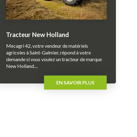
Tracteur New Holland
Mecagri 42, votre vendeur de matériels
agricoles à Saint-Galmier, répond à votre
demande si vous voulez un tracteur de marque
New Holland....
EN SAVOIR PLUS