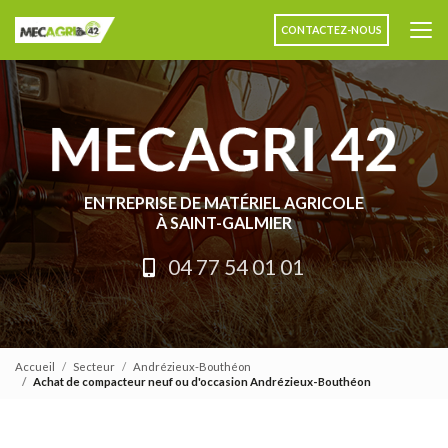
Aller
au
CONTACTEZ-NOUS
contenu
principal
ENTREPRISE DE MATÉRIEL AGRICOLE
À SAINT-GALMIER
04 77 54 01 01
Accueil
Secteur
Andrézieux-Bouthéon
Achat de compacteur neuf ou d'occasion Andrézieux-Bouthéon