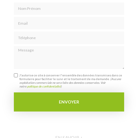
Nom Prénom
Email
Téléphone
Message
J'autorise ce site à conserver l'ensemble des données transmises dans ce
formulaire pour faciliter le suivi et le traitement de ma demande.
(Aucune
exploitation commerciale ne sera faite des données conservées. Voir
notre
politique de confidentialité
)
EN SAVOIR +