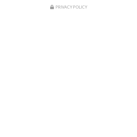
This site uses cookies and gives you control over what you
want to activate
OK, accept all
Deny all cookies
PERSONALIZE
PRIVACY POLICY