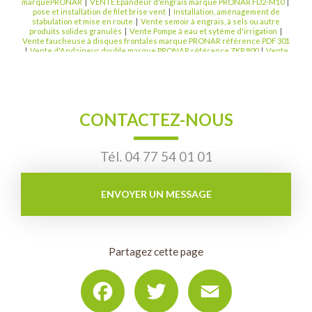
marquePRONAR
|
VENTE Epandeur d'engrais marque PRONAR FD2-M10
|
pose et installation de filet brise vent
|
Installation, aménagement de
stabulation et mise en route
|
Vente semoir à engrais, à sels ou autre
produits solides granulés
|
Vente Pompe à eau et sytème d'irrigation
|
Vente faucheuse à disques frontales marque PRONAR référence PDF 301
|
Vente d'Andaineur double marque PRONAR référence ZKP 800
|
Vente
faucheuse à disques portée arrière marque PRONAR PDT 340
|
Vente
faneuse 8 toupies 9 mètres marque PRONAR PWP 900
|
installation et mise
en route de brasseur d'air
|
vente de matériel de motoculture à saint-
galmier
|
Vente épandeur d'engrais marque PRONAR FD1-M05L
|
Vendeur de matériel agricole pour aménagement de stabulation bovin à
Montbrison
|
Pose et installation de rideaux, pose et installation de porte
CONTACTEZ-NOUS
renforcées
|
installation de barrière de contention, installation de
ventilateurs
Tél.
04 77 54 01 01
ENVOYER UN MESSAGE
Partagez cette page
Facebook
Twitter
Email