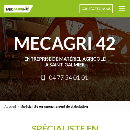
Aller
au
CONTACTEZ-NOUS
contenu
principal
ENTREPRISE DE MATÉRIEL AGRICOLE
À SAINT-GALMIER
04 77 54 01 01
Accueil
Spécialiste en aménagement de stabulation
SPÉCIALISTE EN