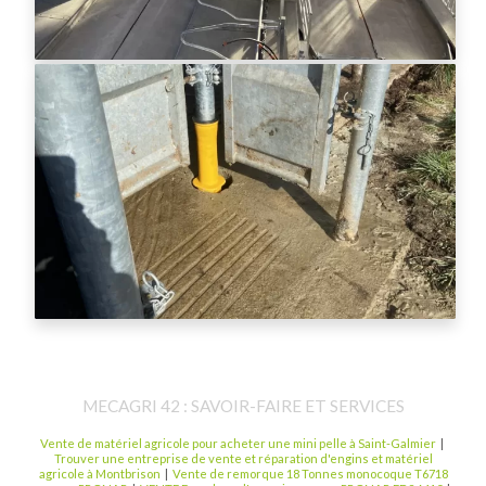
MECAGRI 42 : SAVOIR-FAIRE ET SERVICES
Vente de matériel agricole pour acheter une mini pelle à Saint-Galmier
|
Trouver une entreprise de vente et réparation d'engins et matériel
agricole à Montbrison
|
Vente de remorque 18 Tonnes monocoque T6718