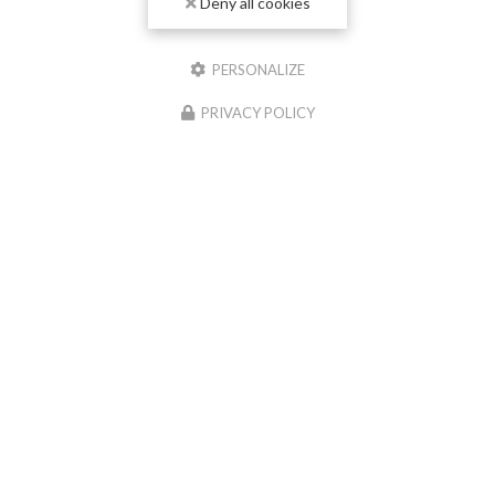
This site uses cookies and gives you control over what you
want to activate
OK, accept all
Deny all cookies
PERSONALIZE
PRIVACY POLICY