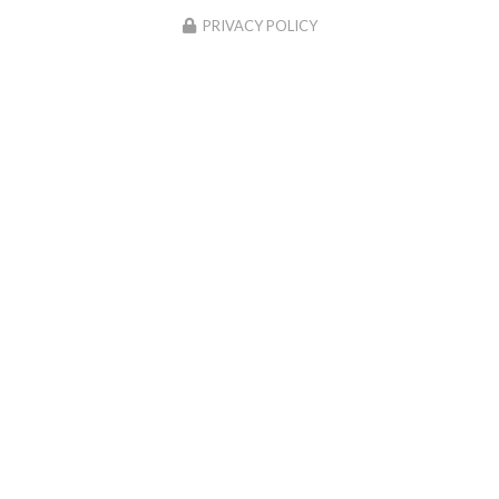
This site uses cookies and gives you control over what you
want to activate
OK, accept all
Deny all cookies
PERSONALIZE
PRIVACY POLICY