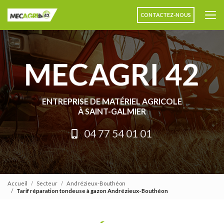
Aller
au
CONTACTEZ-NOUS
contenu
principal
ENTREPRISE DE MATÉRIEL AGRICOLE
À SAINT-GALMIER
04 77 54 01 01
Accueil
Secteur
Andrézieux-Bouthéon
Tarif réparation tondeuse à gazon Andrézieux-Bouthéon