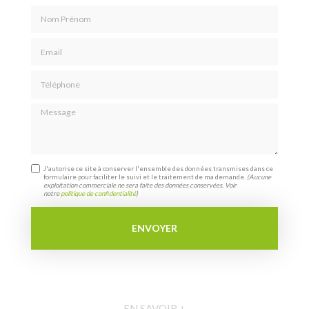
Nom Prénom
Email
Téléphone
Message
J'autorise ce site à conserver l'ensemble des données transmises dans ce
formulaire pour faciliter le suivi et le traitement de ma demande.
(Aucune
exploitation commerciale ne sera faite des données conservées. Voir
notre
politique de confidentialité
)
EN SAVOIR +