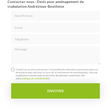
Contactez-nous : Devis pour aménagement de
stabulation Andrézieux-Bouthéon
Nom Prénom
Email
Téléphone
Message
J'autorise ce site à conserver l'ensemble des données transmises dans ce
formulaire pour faciliter le suivi et le traitement de ma demande.
(Aucune
exploitation commerciale ne sera faite des données conservées. Voir
notre
politique de confidentialité
)