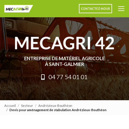
Aller
au
CONTACTEZ-NOUS
contenu
principal
ENTREPRISE DE MATÉRIEL AGRICOLE
À SAINT-GALMIER
04 77 54 01 01
Accueil
Secteur
Andrézieux-Bouthéon
Devis pour aménagement de stabulation Andrézieux-Bouthéon