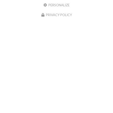
This site uses cookies and gives you control over what you
want to activate
OK, accept all
Deny all cookies
PERSONALIZE
PRIVACY POLICY