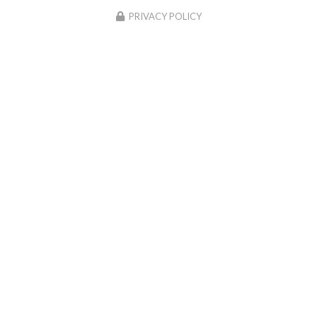
This site uses cookies and gives you control over what you
want to activate
OK, accept all
Deny all cookies
PERSONALIZE
PRIVACY POLICY