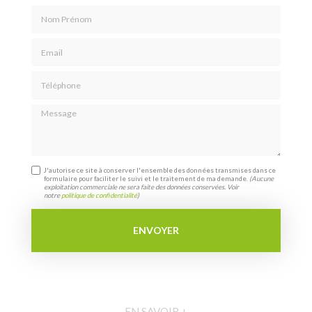
Nom Prénom
Email
Téléphone
Message
J'autorise ce site à conserver l'ensemble des données transmises dans ce
formulaire pour faciliter le suivi et le traitement de ma demande.
(Aucune
exploitation commerciale ne sera faite des données conservées. Voir
notre
politique de confidentialité
)
EN SAVOIR +