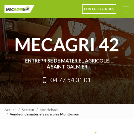
Aller
au
CONTACTEZ-NOUS
contenu
principal
ENTREPRISE DE MATÉRIEL AGRICOLE
À SAINT-GALMIER
04 77 54 01 01
Accueil
Secteur
Montbrison
Vendeur de matériels agricoles Montbrison