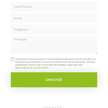
Nom Prénom
Email
Téléphone
Message
J'autorise ce site à conserver l'ensemble des données transmises dans ce
formulaire pour faciliter le suivi et le traitement de ma demande.
(Aucune
exploitation commerciale ne sera faite des données conservées. Voir
notre
politique de confidentialité
)
EN SAVOIR +