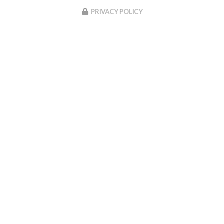
This site uses cookies and gives you control over what you
want to activate
OK, accept all
Deny all cookies
PERSONALIZE
PRIVACY POLICY