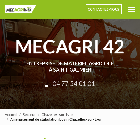
Aller
au
CONTACTEZ-NOUS
contenu
principal
ENTREPRISE DE MATÉRIEL AGRICOLE
À SAINT-GALMIER
04 77 54 01 01
Accueil
Secteur
Chazelles-sur-Lyon
Aménagement de stabulation bovin Chazelles-sur-Lyon