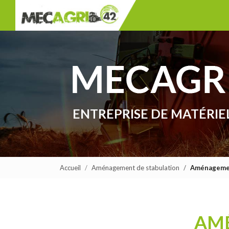
Navigation principale
Aller
au
contenu
principal
ENTREPRISE DE MATÉRIE
Accueil
Aménagement de stabulation
Aménagemen
AMÉ